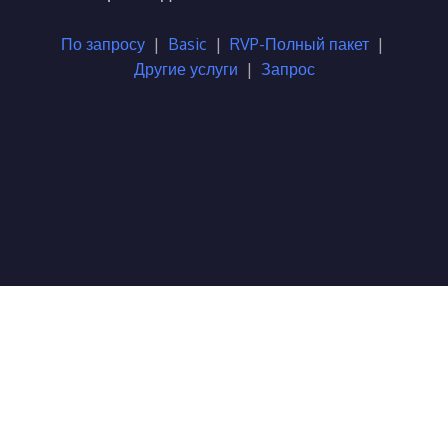
По запросу
|
Basic
|
RVP-Полный пакет
|
Другие услуги
|
Запрос